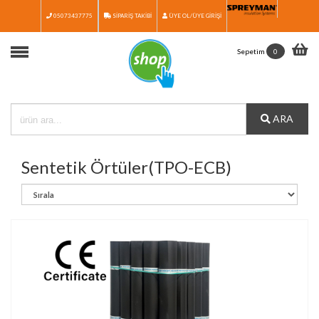
05073437775
SİPARİŞ TAKİBİ
ÜYE OL/ÜYE GİRİŞİ
Anasayfa
Sepetim
0
Ürünler
Ürün Seçim Rehberi
ARA
Medya
İletişim
Sentetik Örtüler(TPO-ECB)
Katalog