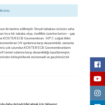
irsiniz.
 ile lamine edilmiştir. Sinyal tabakası ürünün saha
an ince bir tabaka olup, özellikle üzerine beton – şap
tanır.KÖSTER ECB Geomembran -50° C soğuk iklim
omembran UV ışınlarına karşı dayanımlıdır, zamanla
s ömrü çok uzundur.KÖSTER ECB Geomembranların
f temel sularına karşı dayanıklılığı ispatlanmıştır.
nden birleştirilerek mütemadi ve geçirimsiz bir
ha detaylı bilgi almak için tıklayınız.