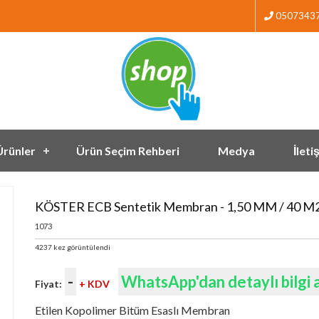
0507343
Ürünler
Ürün Seçim Rehberi
Medya
İleti
KÖSTER ECB Sentetik Membran - 1,50 MM / 40 M2
1073
4237 kez görüntülendi
-
WhatsApp'dan detaylı bilgi al
Fiyat:
+ KDV
Etilen Kopolimer Bitüm Esaslı Membran