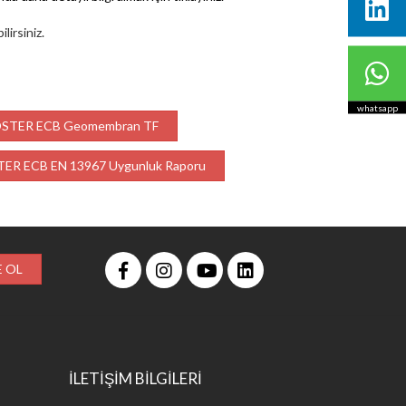
lirsiniz.
whatsapp
STER ECB Geomembran TF
ER ECB EN 13967 Uygunluk Raporu
 OL
İLETİŞİM BİLGİLERİ