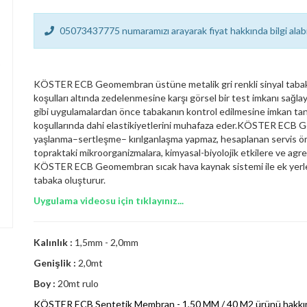
05073437775 numaramızı arayarak fiyat hakkında bilgi alabil
KÖSTER ECB Geomembran üstüne metalik gri renkli sinyal tabakası
koşulları altında zedelenmesine karşı görsel bir test imkanı sağlay
gibi uygulamalardan önce tabakanın kontrol edilmesine imkan 
koşullarında dahi elastikiyetlerini muhafaza eder.KÖSTER ECB Ge
yaşlanma–sertleşme– kırılganlaşma yapmaz, hesaplanan servi
topraktaki mikroorganizmalara, kimyasal-biyolojik etkilere ve agresi
KÖSTER ECB Geomembran sıcak hava kaynak sistemi ile ek yerleri
tabaka oluşturur.
Uygulama videosu için tıklayınız...
Kalınlık :
1,5mm - 2,0mm
Genişlik :
2,0mt
Boy :
20mt rulo
KÖSTER ECB Sentetik Membran - 1,50 MM / 40 M2 ürünü hakkında da