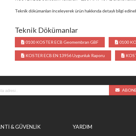
Teknik dökümanları inceleyerek ürün hakkında detaylı bilgi edinebi
Teknik Dökümanlar
0100 KOSTER ECB Geomembran GBF
0100 KO
KOSTER ECB EN 13956 Uygunluk Raporu
KOST
ABONE
NTİ & GÜVENLİK
YARDIM