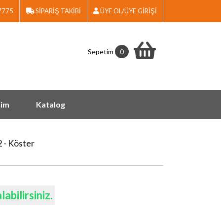
7775
SİPARİŞ TAKİBİ
ÜYE OL/ÜYE GİRİŞİ
Sepetim
0
şim
Katalog
 - Köster
abilirsiniz.