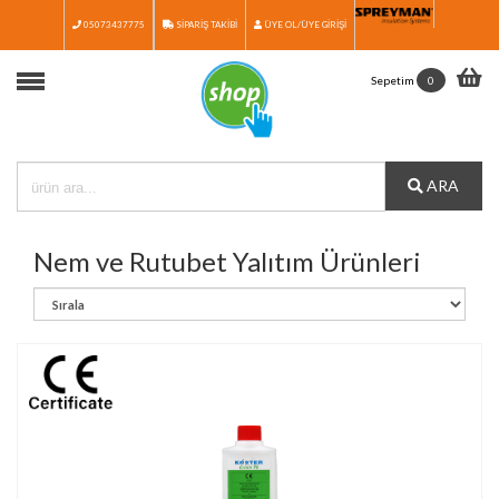
05073437775
SİPARİŞ TAKİBİ
ÜYE OL/ÜYE GİRİŞİ
Anasayfa
Sepetim
0
Ürünler
Ürün Seçim Rehberi
ARA
Medya
İletişim
Nem ve Rutubet Yalıtım Ürünleri
Katalog