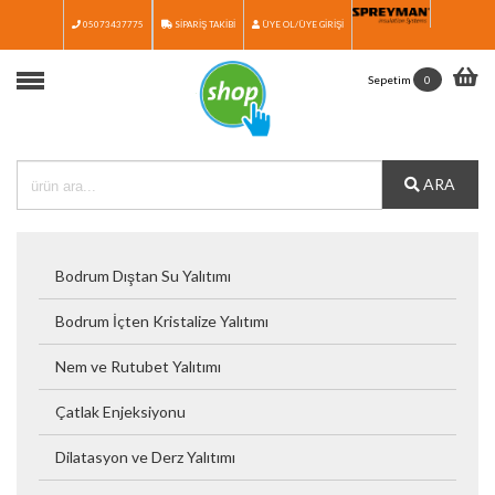
05073437775
SİPARİŞ TAKİBİ
ÜYE OL/ÜYE GİRİŞİ
Anasayfa
Sepetim
0
Ürünler
Ürün Seçim Rehberi
ARA
Medya
İletişim
Bodrum Dıştan Su Yalıtımı
Katalog
Bodrum İçten Kristalize Yalıtımı
Nem ve Rutubet Yalıtımı
Çatlak Enjeksiyonu
Dilatasyon ve Derz Yalıtımı