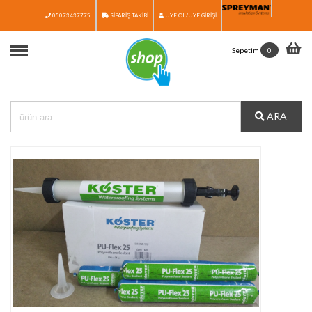
05073437775
SİPARİŞ TAKİBİ
ÜYE OL/ÜYE GİRİŞİ
Anasayfa
Sepetim
0
Ürünler
Ürün Seçim Rehberi
ARA
Medya
İletişim
Katalog