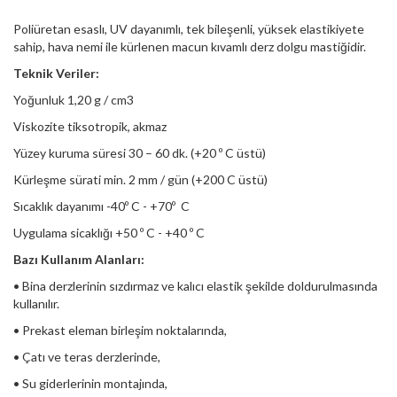
Poliüretan esaslı, UV dayanımlı, tek bileşenli, yüksek elastikiyete
sahip, hava nemi ile kürlenen macun kıvamlı derz dolgu mastiğidir.
Teknik Veriler:
Yoğunluk 1,20 g / cm3
Viskozite tiksotropik, akmaz
Yüzey kuruma süresi 30 – 60 dk. (+20 º C üstü)
Kürleşme sürati min. 2 mm / gün (+200 C üstü)
Sıcaklık dayanımı -40º C - +70º C
Uygulama sicaklığı +50 º C - +40 º C
Bazı Kullanım Alanları:
• Bina derzlerinin sızdırmaz ve kalıcı elastik şekilde doldurulmasında
kullanılır.
• Prekast eleman birleşim noktalarında,
• Çatı ve teras derzlerinde,
• Su giderlerinin montajında,