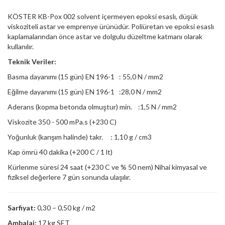
KÖSTER KB-Pox 002 solvent içermeyen epoksi esaslı, düşük
viskoziteli astar ve emprenye ürünüdür. Poliüretan ve epoksi esaslı
kaplamalarından önce astar ve dolgulu düzeltme katmanı olarak
kullanılır.
Teknik Veriler:
Basma dayanımı (15 gün) EN 196-1 : 55,0 N / mm2
Eğilme dayanımı (15 gün) EN 196-1 :28,0 N / mm2
Aderans (kopma betonda olmuştur) min. :1,5 N / mm2
Viskozite 350 - 500 mPa.s (+230 C)
Yoğunluk (karışım halinde) takr. : 1,10 g / cm3
Kap ömrü 40 dakika (+200 C / 1 lt)
Kürlenme süresi 24 saat (+230 C ve % 50 nem) Nihai kimyasal ve
fiziksel değerlere 7 gün sonunda ulaşılır.
Sarfiyat:
0,30 – 0,50 kg / m2
Ambalaj:
17 kg SET