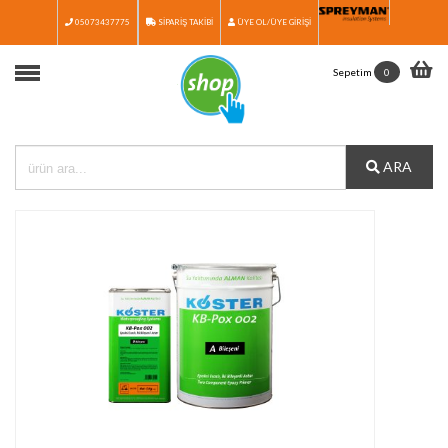
05073437775
SİPARİŞ TAKİBİ
ÜYE OL/ÜYE GİRİŞİ
Anasayfa
Sepetim
0
Ürünler
Ürün Seçim Rehberi
ARA
Medya
İletişim
Katalog